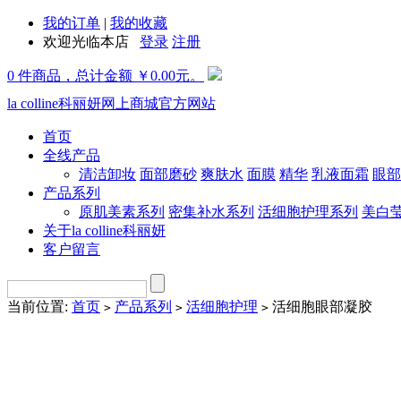
我的订单
|
我的收藏
欢迎光临本店
登录
注册
0 件商品，总计金额 ￥0.00元。
la colline科丽妍网上商城官方网站
首页
全线产品
清洁卸妆
面部磨砂
爽肤水
面膜
精华
乳液面霜
眼部
产品系列
原肌美素系列
密集补水系列
活细胞护理系列
美白
关于la colline科丽妍
客户留言
当前位置:
首页
产品系列
活细胞护理
活细胞眼部凝胶
>
>
>