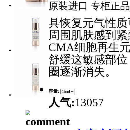
原装进口 专柜正品
具恢复元气性质
周围肌肤感到紧
CMA细胞再生
舒缓这敏感部位
圈逐渐消失。
容量:
人气:
13057