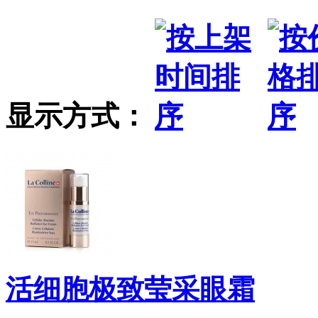
显示方式：
活细胞极致莹采眼霜