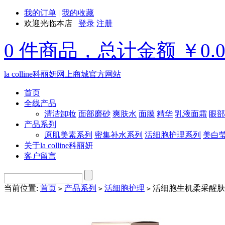
我的订单
|
我的收藏
欢迎光临本店
登录
注册
0 件商品，总计金额 ￥0.
la colline科丽妍网上商城官方网站
首页
全线产品
清洁卸妆
面部磨砂
爽肤水
面膜
精华
乳液面霜
眼部
产品系列
原肌美素系列
密集补水系列
活细胞护理系列
美白
关于la colline科丽妍
客户留言
当前位置:
首页
产品系列
活细胞护理
活细胞生机柔采醒肤
>
>
>