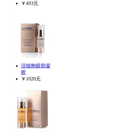
￥493元
活细胞眼部凝
胶
￥1020元