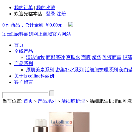
我的订单
|
我的收藏
欢迎光临本店
登录
注册
0 件商品，总计金额 ￥0.00元。
la colline科丽妍网上商城官方网站
首页
全线产品
清洁卸妆
面部磨砂
爽肤水
面膜
精华
乳液面霜
眼部
产品系列
原肌美素系列
密集补水系列
活细胞护理系列
美白
关于la colline科丽妍
客户留言
当前位置:
首页
产品系列
活细胞护理
活细胞生机洁面乳液
>
>
>