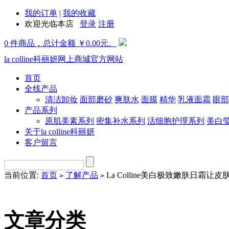
我的订单
|
我的收藏
欢迎光临本店
登录
注册
0 件商品，总计金额 ￥0.00元。
la colline科丽妍网上商城官方网站
首页
全线产品
清洁卸妆
面部磨砂
爽肤水
面膜
精华
乳液面霜
眼部
产品系列
原肌美素系列
密集补水系列
活细胞护理系列
美白
关于la colline科丽妍
客户留言
当前位置:
首页
了解产品
La Colline美白极致嫩肤日霜让
>
>
文章分类