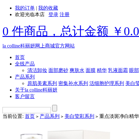
我的订单
|
我的收藏
欢迎光临本店
登录
注册
0 件商品，总计金额 ￥0.
la colline科丽妍网上商城官方网站
首页
全线产品
清洁卸妆
面部磨砂
爽肤水
面膜
精华
乳液面霜
眼部
产品系列
原肌美素系列
密集补水系列
活细胞护理系列
美白
关于la colline科丽妍
客户留言
当前位置:
首页
产品系列
美白莹彩系列
重点淡斑净白精华
>
>
>