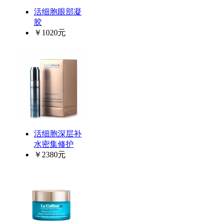
活细胞眼部凝
胶
￥1020元
活细胞深层补
水密集修护
￥2380元