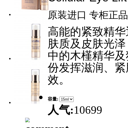
原装进口 专柜正品
高能的紧致精华
肤质及皮肤光泽
中的木槿精华及
份发挥滋润、紧
效。
容量:
人气:
10699