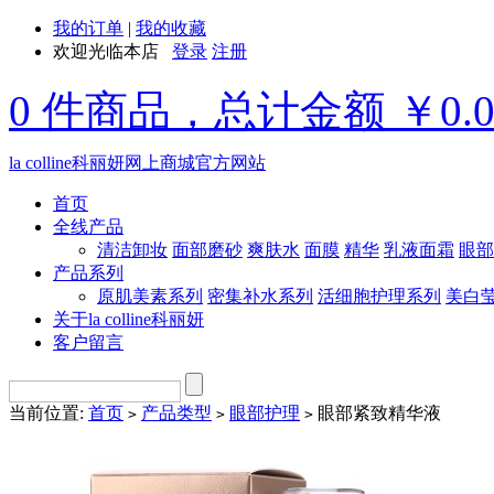
我的订单
|
我的收藏
欢迎光临本店
登录
注册
0 件商品，总计金额 ￥0.
la colline科丽妍网上商城官方网站
首页
全线产品
清洁卸妆
面部磨砂
爽肤水
面膜
精华
乳液面霜
眼部
产品系列
原肌美素系列
密集补水系列
活细胞护理系列
美白
关于la colline科丽妍
客户留言
当前位置:
首页
产品类型
眼部护理
眼部紧致精华液
>
>
>