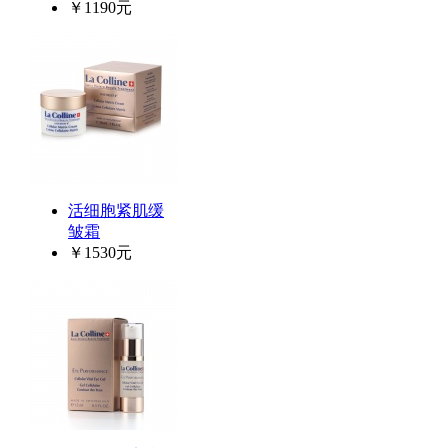
￥1190元
活细胞紧肌缓
皱霜
￥1530元