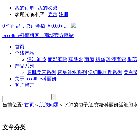
我的订单
|
我的收藏
欢迎光临本店
登录
注册
0 件商品，总计金额 ￥0.00元。
la colline科丽妍网上商城官方网站
首页
全线产品
清洁卸妆
面部磨砂
爽肤水
面膜
精华
乳液面霜
眼部
产品系列
原肌美素系列
密集补水系列
活细胞护理系列
美白
关于la colline科丽妍
客户留言
当前位置:
首页
肌肤问题
水肿的包子脸,交给科丽妍活细胞
>
>
文章分类