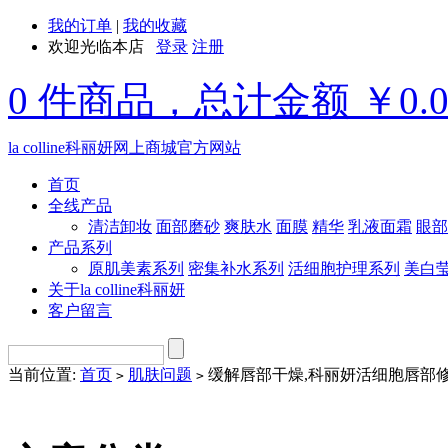
我的订单
|
我的收藏
欢迎光临本店
登录
注册
0 件商品，总计金额 ￥0.
la colline科丽妍网上商城官方网站
首页
全线产品
清洁卸妆
面部磨砂
爽肤水
面膜
精华
乳液面霜
眼部
产品系列
原肌美素系列
密集补水系列
活细胞护理系列
美白
关于la colline科丽妍
客户留言
当前位置:
首页
肌肤问题
缓解唇部干燥,科丽妍活细胞唇部
>
>