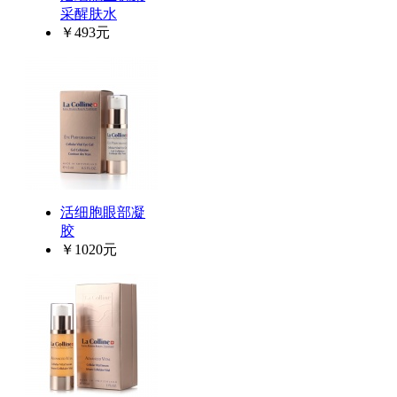
采醒肤水
￥493元
活细胞眼部凝
胶
￥1020元