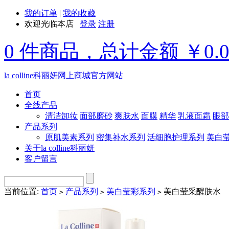
我的订单
|
我的收藏
欢迎光临本店
登录
注册
0 件商品，总计金额 ￥0.
la colline科丽妍网上商城官方网站
首页
全线产品
清洁卸妆
面部磨砂
爽肤水
面膜
精华
乳液面霜
眼部
产品系列
原肌美素系列
密集补水系列
活细胞护理系列
美白
关于la colline科丽妍
客户留言
当前位置:
首页
产品系列
美白莹彩系列
美白莹采醒肤水
>
>
>